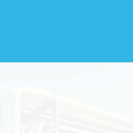
ciación de las empresas que, a travé
ibución de gas natural por redes, acer
rollo a los hogares, comercios e indu