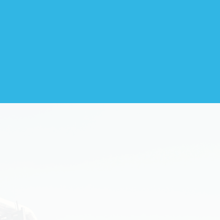
s de la
can el
strias