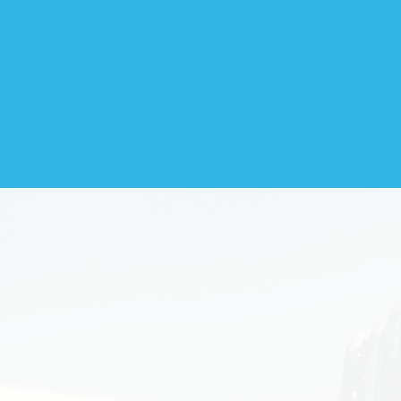
La aso
distr
desar